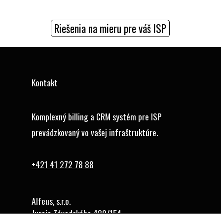
Riešenia na mieru pre váš ISP
Kontakt
Komplexný billing a CRM systém pre ISP
prevádzkovaný vo vašej infraštruktúre.
+421 41 272 78 88
Alfeus, s.r.o.
Juraja Závodského 489/154