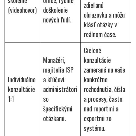
školenie
office, rýchle
zdieľanú
(videohovor)
doškolenie
obrazovku a môžu
nových ľudí.
klásť otázky v
reálnom čase.
Cielené
Manažéri,
konzultácie
majitelia ISP
zamerané na vaše
Individuálne
a kľúčoví
konkrétne
konzultácie
administrátori
rozhodnutia, čísla
1:1
so
a procesy, často
špecifickými
nad reportmi a
otázkami.
exportmi zo
systému.