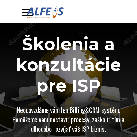
Prejsť na obsah
Preskočiť menu
Školenia a
konzultácie
pre ISP
Neodovzdáme vám len Billing&CRM systém.
Pomôžeme vám nastaviť procesy, zaškoliť tím a
dlhodobo rozvíjať váš ISP biznis.