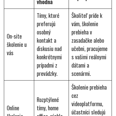
vhodná
Tímy, ktoré
Školiteľ príde k
preferujú
vám, školenie
osobný
prebieha v
On-site
kontakt a
zasadačke alebo
školenie u
diskusiu nad
učebni, pracujeme
vás
konkrétnymi
s vašimi reálnymi
prípadmi z
dátami a
prevádzky.
scenármi.
Školenie prebieha
cez
Rozptýlené
videoplatformu,
Online
tímy, home
účastníci sledujú